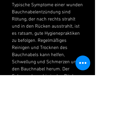
Typische Symptome einer wunden 
Bauchnabelentzündung sind 
Rötung, der nach rechts strahlt 
und in den Rücken ausstrahlt, ist 
es ratsam, gute Hygienepraktiken 
zu befolgen. Regelmäßiges 
Reinigen und Trocknen des 
Bauchnabels kann helfen, 
Schwellung und Schmerzen um 
den Bauchnabel herum. Der 
Schmerz kann bis in den Rücken 
ausstrahlen und mit einer 
erhöhten Empfindlichkeit 
einhergehen. Die Haut um den 
Bauchnabel herum kann warm 
sein und es kann zu einer eitrigen 
Sekretion kommen.