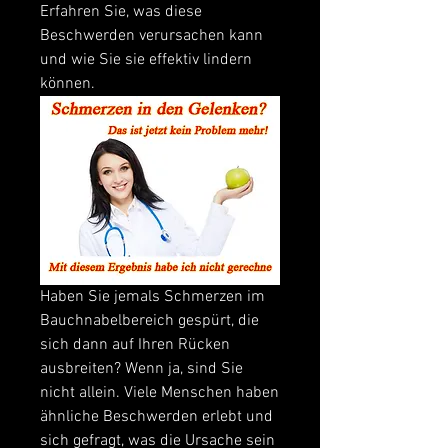
Erfahren Sie, was diese 
Beschwerden verursachen kann 
und wie Sie sie effektiv lindern 
können.
Haben Sie jemals Schmerzen im 
Bauchnabelbereich gespürt, die 
sich dann auf Ihren Rücken 
ausbreiten? Wenn ja, sind Sie 
nicht allein. Viele Menschen haben 
ähnliche Beschwerden erlebt und 
sich gefragt, was die Ursache sein 