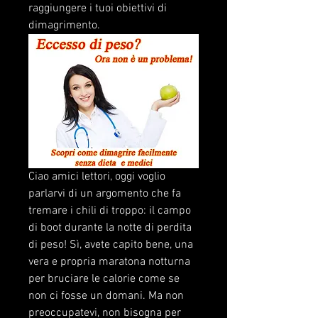
raggiungere i tuoi obiettivi di 
dimagrimento.
Ciao amici lettori, oggi voglio 
parlarvi di un argomento che fa 
tremare i chili di troppo: il campo 
di boot durante la notte di perdita 
di peso! Sì, avete capito bene, una 
vera e propria maratona notturna 
per bruciare le calorie come se 
non ci fosse un domani. Ma non 
preoccupatevi, non bisogna per 