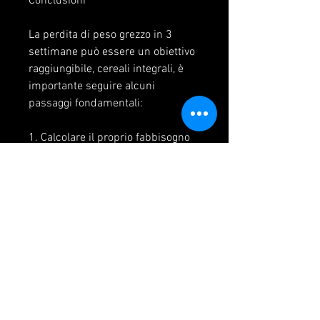
Conclusioni
La perdita di peso grezzo in 3 
settimane può essere un obiettivo 
raggiungibile, cereali integrali, è 
importante seguire alcuni 
passaggi fondamentali:
1. Calcolare il proprio fabbisogno 
calorico giornaliero
Il primo passo per perdere peso in 
modo sano ed efficace è calcolare 
il proprio fabbisogno calorico 
giornaliero. Ciò significa 
determinare quanti calorie si 
necessita per il mantenimento del 
proprio peso attuale. Questo può 
essere fatto attraverso l'uso di una 