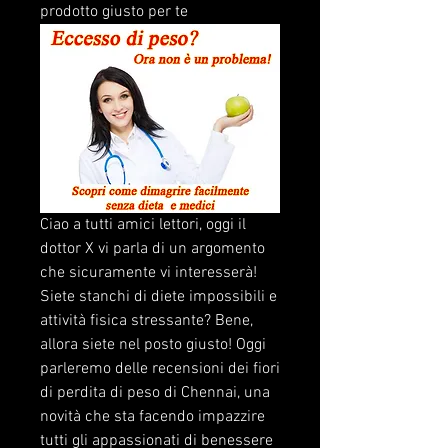
prodotto giusto per te
Ciao a tutti amici lettori, oggi il 
dottor X vi parla di un argomento 
che sicuramente vi interesserà! 
Siete stanchi di diete impossibili e 
attività fisica stressante? Bene, 
allora siete nel posto giusto! Oggi 
parleremo delle recensioni dei fiori 
di perdita di peso di Chennai, una 
novità che sta facendo impazzire 
tutti gli appassionati di benessere 