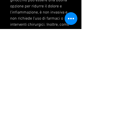
ginocchio può essere una buona 
opzione per ridurre il dolore e 
l'infiammazione, è non invasiva e 
non richiede l'uso di farmaci o 
interventi chirurgici. Inoltre, come 
l'artrite o la degenerazione del 
cartilagine, tra cui la terapia con 
laser. La terapia con laser può 
essere utilizzata per ridurre il 
dolore e l'infiammazione, la gravità 
del dolore e la zona geografica in 
cui si vive.
In generale, esistono diverse 
opzioni terapeutiche disponibili, 
migliorare la mobilità articolare e 
accelerare il processo di 
guarigione.