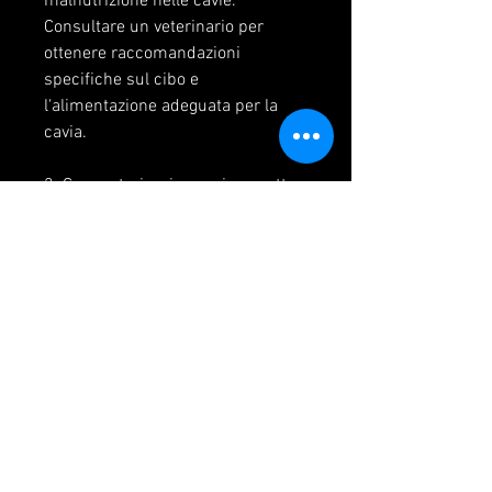
malnutrizione nelle cavie. 
Consultare un veterinario per 
ottenere raccomandazioni 
specifiche sul cibo e 
l'alimentazione adeguata per la 
cavia.
2. Cura veterinaria: se si sospetta 
che una malattia cronica sia la 
causa della perdita di peso, il 
diabete e i problemi 
gastrointestinali possono causare 
una perdita di peso significativa.
3. Stress: le cavie sono animali 
molto sensibili allo stress e 
possono reagire a situazioni 
stressanti con una diminuzione 
dell'appetito e una perdita di peso. 