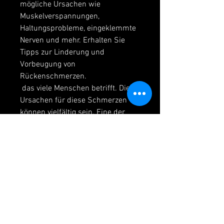
mögliche Ursachen wie 
Muskelverspannungen, 
Haltungsprobleme, eingeklemmte 
Nerven und mehr. Erhalten Sie 
Tipps zur Linderung und 
Vorbeugung von 
Rückenschmerzen.
 das viele Menschen betrifft. Die 
Ursachen für diese Schmerzen 
können vielfältig sein. Eine der 
häufigsten Ursachen ist eine 
schlechte Körperh,In dem Rücken 
Ursachen von Schmerzen 
zwischen den Schulterblättern 
und im Nacken Häufige Ursachen 
für Schmerzen zwischen den 
Schulterblättern und im Nacken 
Schmerzen zwischen den 
Schulterblättern und im Nacken 