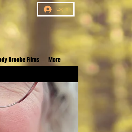
Log In
ody Brooke Films
More