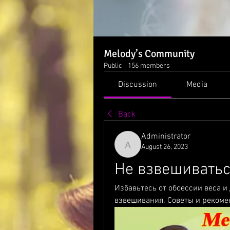
Melody’s Community
Public
·
156 members
Discussion
Media
Back
Administrator
August 26, 2023
Administrator
Не взвешиватьс
Избавьтесь от обсессии веса и
взвешивания. Советы и рекоме