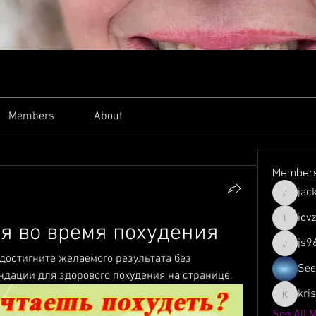
Members
About
Member
jac
jacksso
icv
я во время похудения
icvzjg4r
js9
js961103
 достигните желаемого результата без 
See
ндации для здорового похудения на странице.
kri
krispyjo
See All 