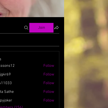
Join
s
kssons12
Follow
ns12
zjg4r69
Follow
69
611033
Follow
3
ta Sathe
Follow
spyjoker
Follow
ker
Members (156)