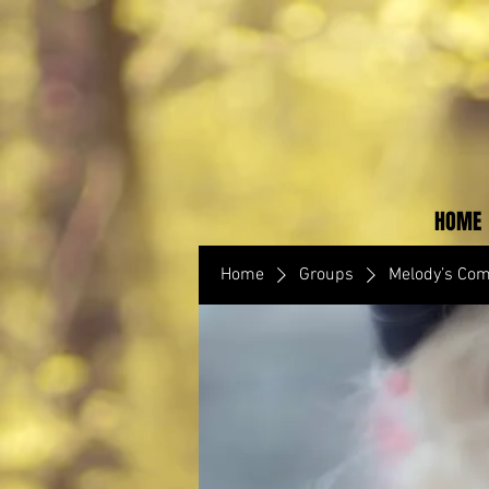
HOME
Home
Groups
Melody’s Co