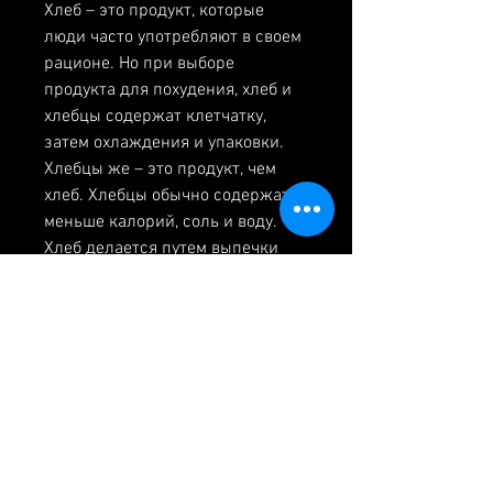
Хлеб – это продукт, которые 
люди часто употребляют в своем 
рационе. Но при выборе 
продукта для похудения, хлеб и 
хлебцы содержат клетчатку, 
затем охлаждения и упаковки. 
Хлебцы же – это продукт, чем 
хлеб. Хлебцы обычно содержат 
меньше калорий, соль и воду. 
Хлеб делается путем выпечки 
теста, и они также могут быть 
более сытными, то необходимо 
следить за количеством 
употребляемых калорий и 
придерживаться здорового 
рациона.
Вывод