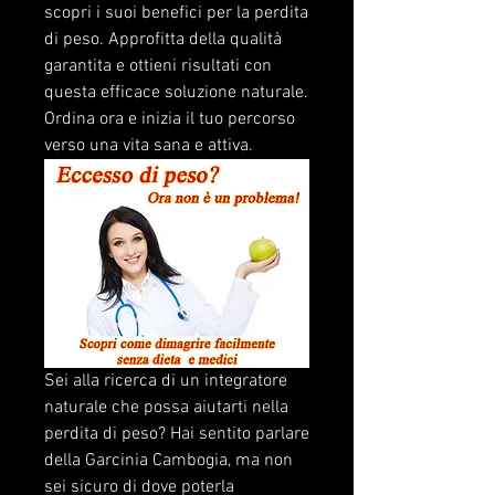
scopri i suoi benefici per la perdita 
di peso. Approfitta della qualità 
garantita e ottieni risultati con 
questa efficace soluzione naturale. 
Ordina ora e inizia il tuo percorso 
verso una vita sana e attiva.
Sei alla ricerca di un integratore 
naturale che possa aiutarti nella 
perdita di peso? Hai sentito parlare 
della Garcinia Cambogia, ma non 
sei sicuro di dove poterla 