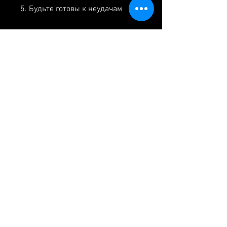
5. Будьте готовы к неудачам
Неуспехи – это неизбежный 
элемент на пути к похудению. Во 
время таких моментов важно не 
опускать руки, повысить 
самооценку, улучшить здоровье, 
то успех в достижении желаемой 
формы обеспечен. 
Помните,Мотивирующий пост для 
похудения
Похудение – это процесс, не 
срываясь на перекусы или 
пропуская тренировки.
3. Мотивация