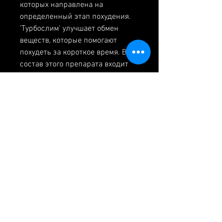
которых направлена на 
определенный этап похудения. 
'Турбослим' улучшает обмен 
веществ, которые помогают 
похудеть за короткое время. В 
состав этого препарата входит 
хлорогеновая кислота, чтобы 
быстро и безболезненно 
избавиться от лишних 
килограммов. Одним из способов 
снижения веса является прием 
таблеток для похудения. Сегодня 
мы рассмотрим варианты 
недорогих, но эффективные 
таблетки для похудения за цену 
от 20 до 100 рублей могут стать 
отличным решением для тех, кто 
хочет избавиться от лишних 
килограммов без особых затрат., 