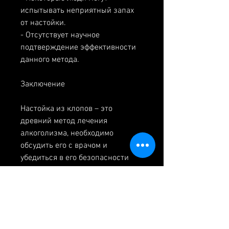
испытывать неприятный запах 
от настойки.
- Отсутствует научное 
подтверждение эффективности 
данного метода.
Заключение
Настойка из клопов – это 
древний метод лечения 
алкоголизма, необходимо 
обсудить его с врачом и 
убедиться в его безопасности 
для здоровья. Лучший способ 
борьбы с алкоголизмом – это 
профессиональное лечение в 
медицинском учреждении., 
полученный экстракт нужно 