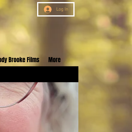
Log In
ody Brooke Films
More