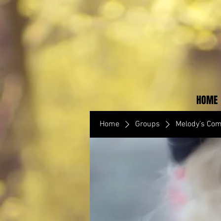
HOME
Home
Groups
Melody’s Co