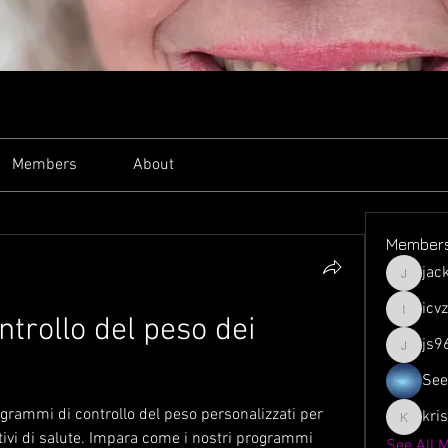
Members
About
Member
jac
jacksso
icv
ntrollo del peso dei 
icvzjg4r
js9
js961103
See
grammi di controllo del peso personalizzati per 
kri
krispyjo
ttivi di salute. Impara come i nostri programmi 
See All 