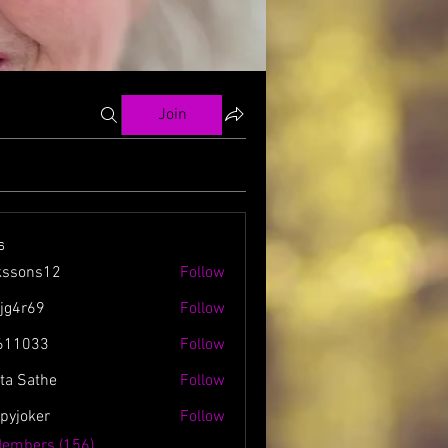
Join
s
kssons12
Follow
ns12
zjg4r69
Follow
69
611033
Follow
3
ta Sathe
Follow
spyjoker
Follow
ker
Members (156)