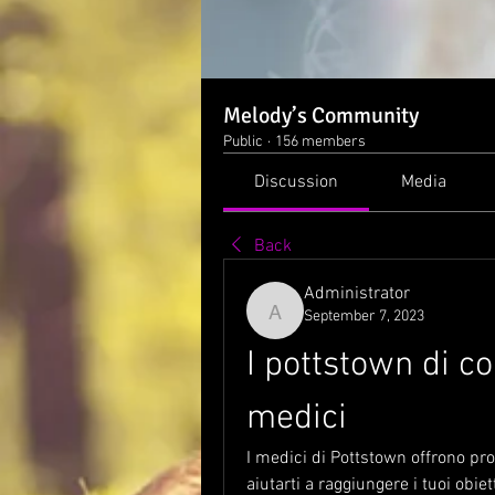
Melody’s Community
Public
·
156 members
Discussion
Media
Back
Administrator
September 7, 2023
Administrator
I pottstown di co
medici
I medici di Pottstown offrono pro
aiutarti a raggiungere i tuoi obie