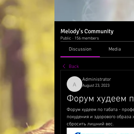
Melody’s Community
Public
·
156 members
Discussion
Media
Back
Administrator
August 23, 2023
Administrator
Форум худеем п
Форум худеем по табата - про
похудения и здорового образа 
сбросить лишний вес.