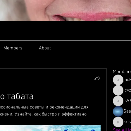
Members
About
Member
jac
jacksso
icv
о табата
icvzjg4r
js9
js961103
фессиональные советы и рекомендации для 
See
жизни. Узнайте, как быстро и эффективно 
kri
krispyjo
See All 