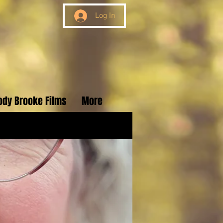
Log In
ody Brooke Films
More