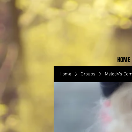
HOME
Home
Groups
Melody’s Co