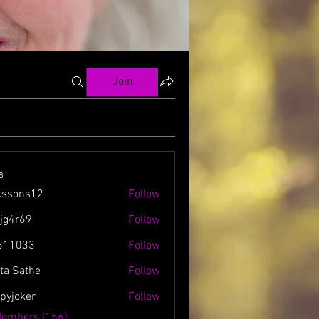
Join
s
kssons12
Follow
ns12
zjg4r69
Follow
69
611033
Follow
3
ta Sathe
Follow
spyjoker
Follow
ker
Members (156)