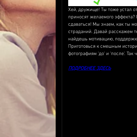
Хей, дружище! Ты тоже устал от
приносят желаемого эффекта? П
сдаваться! Мы знаем, как ты м
страданий. Давай расскажем теб
найдешь мотивацию, поддержку 
Приготовься к смешным история
фотографиям 'до' и 'после'. Так
ПОДРОБНЕЕ ЗДЕСЬ