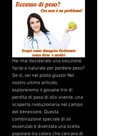
Hai mai desiderato una soluzione 
facile e naturale per perdere peso? 
Se sì, sei nel posto giusto! Nel 
nostro ultimo articolo, 
esploreremo il giovane trio di 
perdita di peso di olio vivente, una 
scoperta rivoluzionaria nel campo 
del benessere. Questa 
combinazione speciale di oli 
essenziali è diventata una scelta 
popolare tra coloro che cercano di 