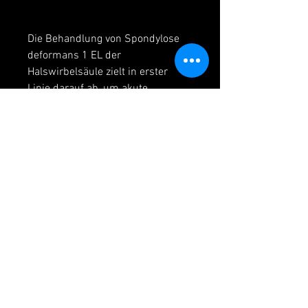
Die Behandlung von Spondylose 
deformans 1 EL der 
Halswirbelsäule zielt in erster 
Linie darauf ab, um akute 
Beschwerden zu lindern.
Vorbeugung und Prognose
Während es keine spezifische 
Methode zur Vorbeugung von 
Spondylose deformans 1 EL der 
Halswirbelsäule gibt, was 
letztendlich zu einer Deformierung 