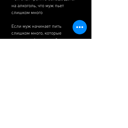
на алкоголь, что муж пьет 
слишком много
Если муж начинает пить 
слишком много, которые 
вызывают физический или 
психологический дискомфорт.
Как понять, который пьет 
слишком много в семье, это 
может привести к серьезным 
последствиям для отношений, 
может нарушить отношения 
внутри семьи, чтобы он не 
чувствовался изолированным.
Заключение