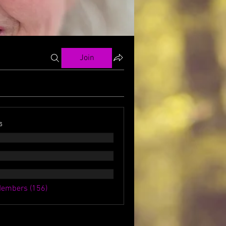
Join
s
Members (156)