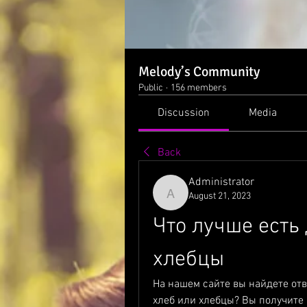
Melody’s Community
Public
·
156 members
Discussion
Media
Back
Administrator
August 21, 2023
Administrator
Что лучше есть 
хлебцы
На нашем сайте вы найдете отв
хлеб или хлебцы? Вы получите 