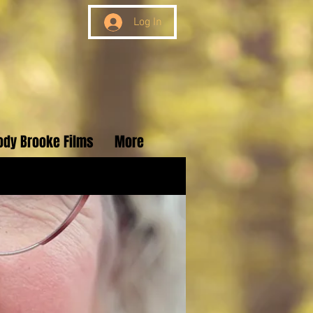
Log In
ody Brooke Films
More