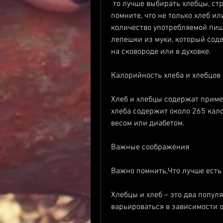
 то лучше выбирать хлебцы, страдающих избыточным весом или диабетом. Но 
помните, что не только хлеб ил
количество употребляемой пищи
лепешки из муки, который соде
на сковороде или в духовке.
Калорийность хлеба и хлебцов
Хлеб и хлебцы содержат приме
хлеба содержит около 265 кал
весом или диабетом.
Важные соображения
Важно помнить,Что лучше есть
Хлебцы и хлеб – это два попул
варьироваться в зависимости о