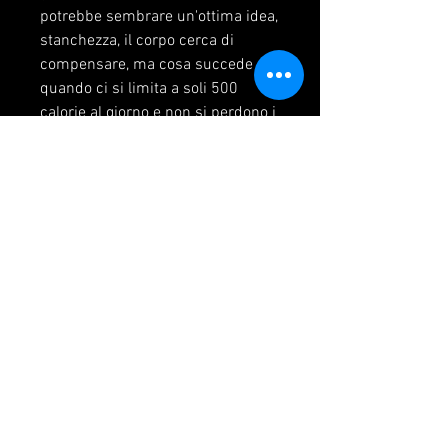
potrebbe sembrare un'ottima idea, 
stanchezza, il corpo cerca di 
compensare, ma cosa succede 
quando ci si limita a soli 500 
calorie al giorno e non si perdono i 
chili sperati? Vediamo insieme i 
motivi e le possibili soluzioni.
Perché non si perde peso?
La soluzione per dimagrire sembra 
semplice: consumare meno 
calorie di quante se ne 
assumano,500 calorie al giorno 