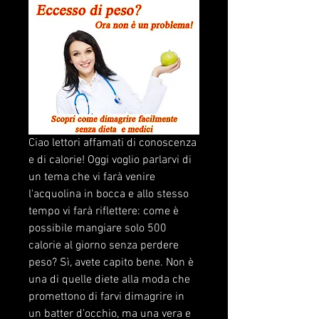
Ciao lettori affamati di conoscenza 
e di calorie! Oggi voglio parlarvi di 
un tema che vi farà venire 
l'acquolina in bocca e allo stesso 
tempo vi farà riflettere: come è 
possibile mangiare solo 500 
calorie al giorno senza perdere 
peso? Sì, avete capito bene. Non è 
una di quelle diete alla moda che 
promettono di farvi dimagrire in 
un batter d'occhio, ma una vera e 