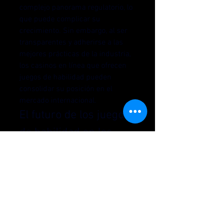
complejo panorama regulatorio, lo 
que puede complicar su 
crecimiento. Sin embargo, al ser 
transparentes y adherirse a las 
mejores prácticas de la industria, 
los casinos en línea que ofrecen 
juegos de habilidad pueden 
consolidar su posición en el 
mercado internacional.
El futuro de los juegos 
de habilidad en los 
casinos en línea
Con la creciente popularidad de 
los juegos de habilidad, el futuro 
de los casinos en línea pinta un 
panorama optimista. Se espera 
que la industria evoluciones junto 