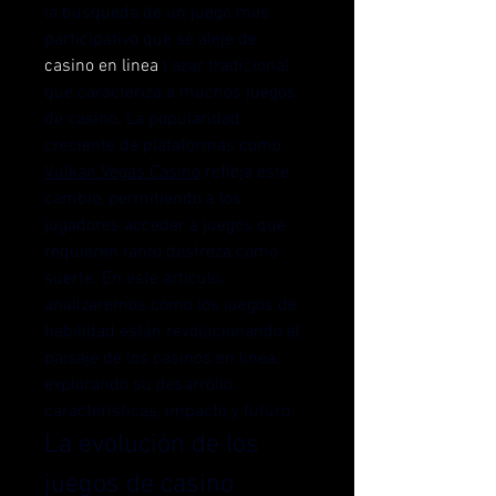
la búsqueda de un juego más 
participativo que se aleje de 
casino en linea 
l azar tradicional 
que caracteriza a muchos juegos 
de casino. La popularidad 
creciente de plataformas como 
Vulkan Vegas Casino
 refleja este 
cambio, permitiendo a los 
jugadores acceder a juegos que 
requieren tanto destreza como 
suerte. En este artículo, 
analizaremos cómo los juegos de 
habilidad están revolucionando el 
paisaje de los casinos en línea, 
explorando su desarrollo, 
características, impacto y futuro.
La evolución de los 
juegos de casino