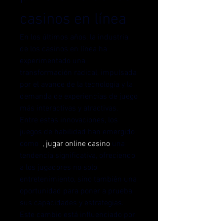
casinos en línea
En los últimos años, la industria 
de los casinos en línea ha 
experimentado una 
transformación radical, impulsada 
por el avance de la tecnología y la 
demanda de experiencias de juego 
más interactivas y atractivas. 
Entre estas innovaciones, los 
juegos de habilidad han emergido 
como  
, jugar online casino 
una 
tendencia significativa, ofreciendo 
a los jugadores no solo 
entretenimiento, sino también una 
oportunidad para poner a prueba 
sus capacidades y estrategias. 
Este cambio está influenciado por 