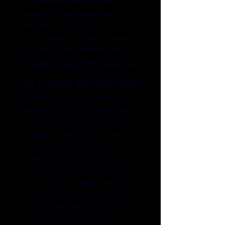
sino también participar en 
apuestas relacionadas con 
competiciones de eSports, 
solidificando aún más la conexión 
entre habilidad y rendimiento.
Tendencias actuales en 
los juegos de habilidad
La integración de los juegos de 
habilidad en los casinos en línea 
ha dado lugar a varias tendencias 
que están marcando el rumbo de 
la industria. Una de estas 
tendencias es la creación de 
plataformas de juego social donde 
los jugadores pueden colaborar y 
competir en tiempo real. Estos 
entornos permiten una mayor 
participación y fomentan un 