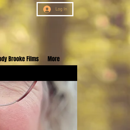
Log In
ody Brooke Films
More