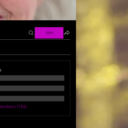
Join
s
Members (156)