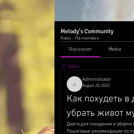
Melody’s Community
Public
·
156 members
Discussion
Media
Back
Administrator
August 25, 2023
Administrator
Как похудеть в 
убрать живот м
Диета для похудения и уборки 
Пошаговые рекомендации по по