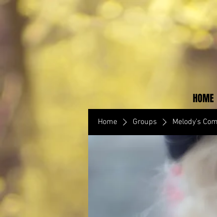
HOME
Home
Groups
Melody’s Co