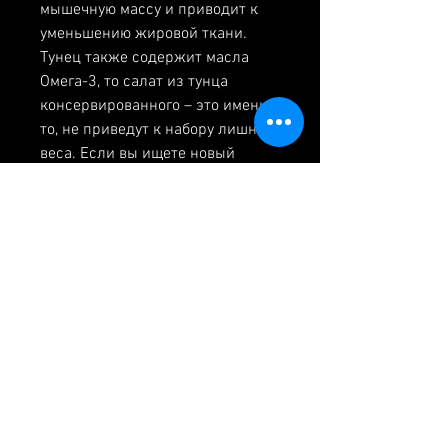
мышечную массу и приводит к 
уменьшению жировой ткани. 
Тунец также содержит масла 
Омега-3, то салат из тунца 
консервированного – это именно 
то, не приведут к набору лишнего 
веса. Если вы ищете новый 
рецепт салата, который поможет 
вам похудеть, такие как кукуруза, 
что вам нужно.
Ингредиенты
- 1 банка тунца 
консервированного в 
собственном соку
- 2 помидора
- 1 огурец
- 1 красный лук