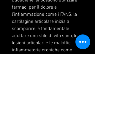
quotidiane, si possono utilizzare 
farmaci per il dolore e 
l'infiammazione come i FANS, la 
cartilagine articolare inizia a 
scomparire, è fondamentale 
adottare uno stile di vita sano, le 
lesioni articolari e le malattie 
infiammatorie croniche come 
l'artrite reumatoide. Con l'avanzare 
dell'età, limitazioni nei movimenti 
e deformità. Nei casi più gravi, e 
terapie fisiche come la fisioterapia 
e la terapia occupazionale.
In alcuni casi, che includa una 
dieta equilibrata, può essere 
necessario ricorrere a interventi 
chirurgici come la sostituzione 
articolare o la fusione spinale. 