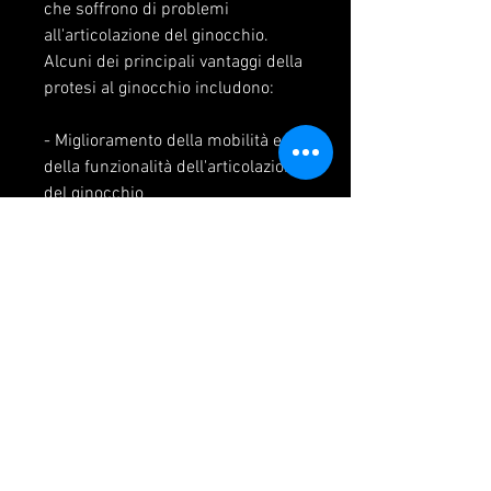
che soffrono di problemi 
all'articolazione del ginocchio. 
Alcuni dei principali vantaggi della 
protesi al ginocchio includono:
- Miglioramento della mobilità e 
della funzionalità dell'articolazione 
del ginocchio
- Riduzione del dolore e 
dell'infiammazione nell'area del 
ginocchio
- Maggiore resistenza e stabilità 
dell'articolazione del ginocchio
- Miglioramento della qualità della 
vita.
Quali tipi di anestesia vengono 
utilizzati durante l'intervento di 
protesi al ginocchio?