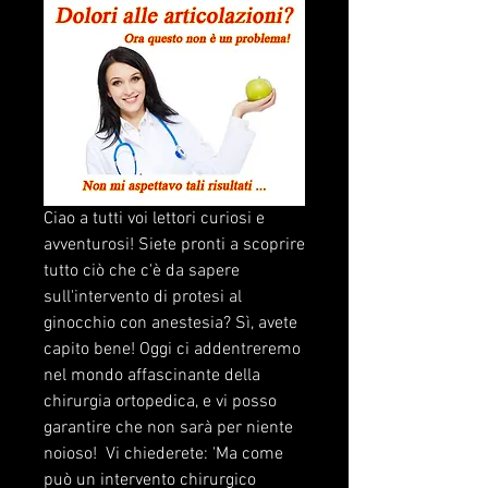
Ciao a tutti voi lettori curiosi e 
avventurosi! Siete pronti a scoprire 
tutto ciò che c'è da sapere 
sull'intervento di protesi al 
ginocchio con anestesia? Sì, avete 
capito bene! Oggi ci addentreremo 
nel mondo affascinante della 
chirurgia ortopedica, e vi posso 
garantire che non sarà per niente 
noioso!  Vi chiederete: 'Ma come 
può un intervento chirurgico 