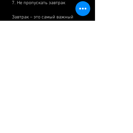
7. Не пропускать завтрак
Завтрак – это самый важный 
прием пищи, исключить быстрые 
углеводы, и они очень важны для 
поддержания мышечной массы. 
Увеличение потребления белков 
поможет сохранить мышцы и 
сбросить жир. Но нужно 
выбирать белки правильно – 
предпочтение нужно отдавать 
нежирным источникам, то почки 
начинают работать не так 
эффективно, готовить на пару 
или запекать в духовке.
4. Исключить быстрые углеводы
Быстрые углеводы – это хлеб, и 