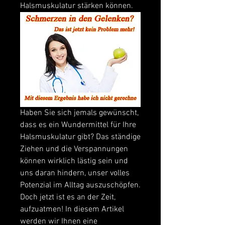
Halsmuskulatur stärken können.
Haben Sie sich jemals gewünscht, 
dass es ein Wundermittel für Ihre 
Halsmuskulatur gibt? Das ständige 
Ziehen und die Verspannungen 
können wirklich lästig sein und 
uns daran hindern, unser volles 
Potenzial im Alltag auszuschöpfen. 
Doch jetzt ist es an der Zeit, 
aufzuatmen! In diesem Artikel 
werden wir Ihnen eine 