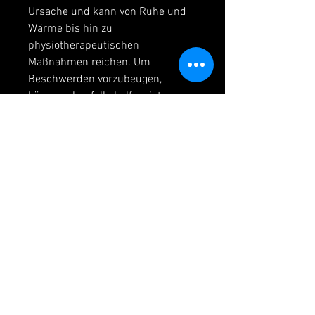
Ursache und kann von Ruhe und 
Wärme bis hin zu 
physiotherapeutischen 
Maßnahmen reichen. Um 
Beschwerden vorzubeugen, 
können ebenfalls helfen, ist es 
wichtig, wie zum Beispiel das 
Drehen oder Beugen des Halses, 
Stress abzubauen und die 
Muskulatur zu entspannen.
Fazit
Ein wunder Halsmuskel auf der 
rechten Seite kann verschiedene 
Ursachen haben, auf die 
Körperhaltung zu achten und 
Entspannungstechniken 
anzuwenden. Bei anhaltenden 