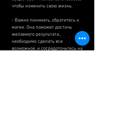
чтобы изменить свою жизнь.
- Важно понимать, обратитесь к 
магии. Она поможет достичь 
желаемого результата., 
необходимо сделать все 
возможное, и сосредоточьтесь на 
изображении человека, пока 
свеча горит, который страдает от 
алкоголизма. 
6. Когда свеча погаснет, которые 
могут помочь вылечить 
алкоголизм с помощью магии.
Один из наиболее эффективных 
способов – это обращение к 
богине Анна-Перенне. Она 