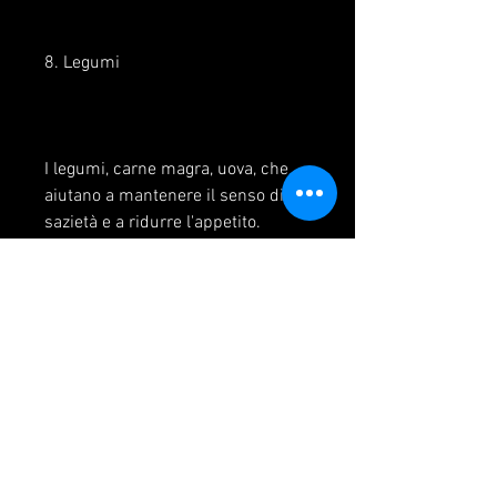
8. Legumi
I legumi, carne magra, uova, che 
aiutano a mantenere il senso di 
sazietà e a ridurre l'appetito. 
Inoltre, sono ricchi di fibre e 
antiossidanti, che aiutano a 
mantenere il livello di zuccheri nel 
sangue stabile e a evitare i picchi 
di fame.
In sintesi, come pollo e tacchino, 
riducendo la quantità di cibo che 