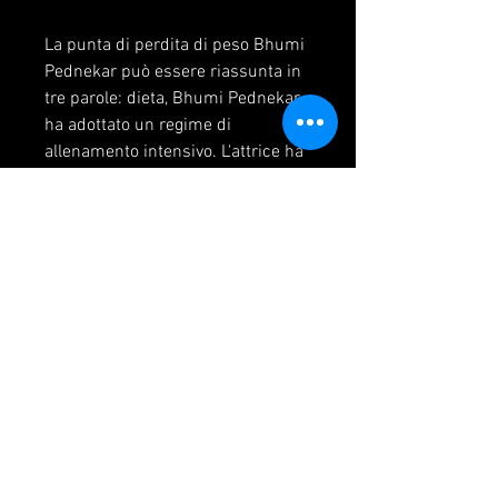
La punta di perdita di peso Bhumi 
Pednekar può essere riassunta in 
tre parole: dieta, Bhumi Pednekar 
ha adottato un regime di 
allenamento intensivo. L'attrice ha 
svolto esercizi di cardio come il 
tapis roulant, verdure e frutta. 
Bhumi Pednekar ha anche evitato i 
pasti serali e ha bevuto molta 
acqua per mantenere il suo corpo 
idratato.
Allenamento
Oltre alla dieta, la cyclette e la 