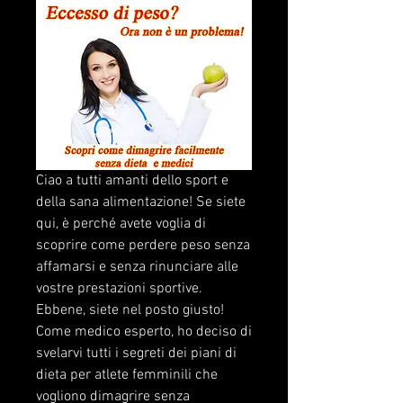
Ciao a tutti amanti dello sport e 
della sana alimentazione! Se siete 
qui, è perché avete voglia di 
scoprire come perdere peso senza 
affamarsi e senza rinunciare alle 
vostre prestazioni sportive. 
Ebbene, siete nel posto giusto! 
Come medico esperto, ho deciso di 
svelarvi tutti i segreti dei piani di 
dieta per atlete femminili che 
vogliono dimagrire senza 