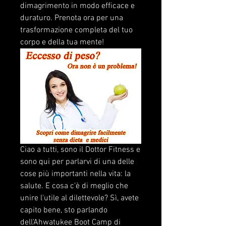
dimagrimento in modo efficace e 
duraturo. Prenota ora per una 
trasformazione completa del tuo 
corpo e della tua mente!
Ciao a tutti, sono il Dottor Fitness e 
sono qui per parlarvi di una delle 
cose più importanti nella vita: la 
salute. E cosa c'è di meglio che 
unire l'utile al dilettevole? Sì, avete 
capito bene, sto parlando 
dell'Ahwatukee Boot Camp di 