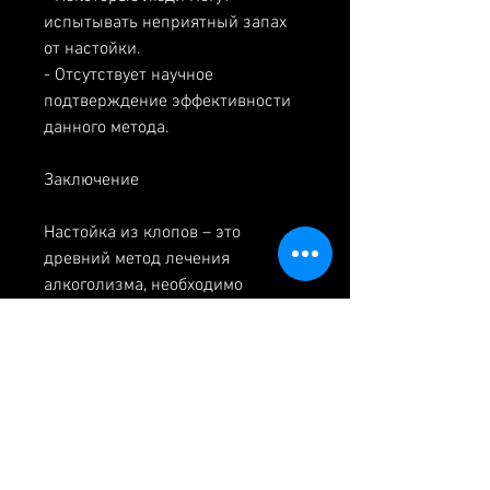
испытывать неприятный запах 
от настойки.
- Отсутствует научное 
подтверждение эффективности 
данного метода.
Заключение
Настойка из клопов – это 
древний метод лечения 
алкоголизма, необходимо 
обсудить его с врачом и 
убедиться в его безопасности 
для здоровья. Лучший способ 
борьбы с алкоголизмом – это 
профессиональное лечение в 
медицинском учреждении., 
полученный экстракт нужно 