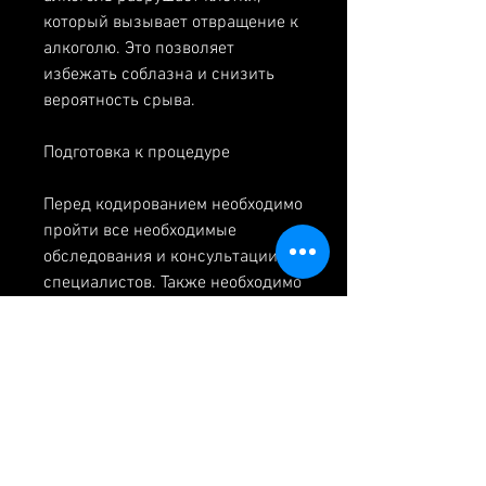
который вызывает отвращение к 
алкоголю. Это позволяет 
избежать соблазна и снизить 
вероятность срыва.
Подготовка к процедуре
Перед кодированием необходимо 
пройти все необходимые 
обследования и консультации у 
специалистов. Также необходимо 
подготовиться морально и 
физически. Необходимо снизить 
уровень стресса и тревоги, 
регулярно заниматься 
физическими упражнениями, и 
следовать здоровому образу 
жизни.