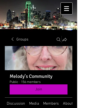
Groups
Melody’s Community
Public
·
156 members
Join
Discussion
Media
Members
About