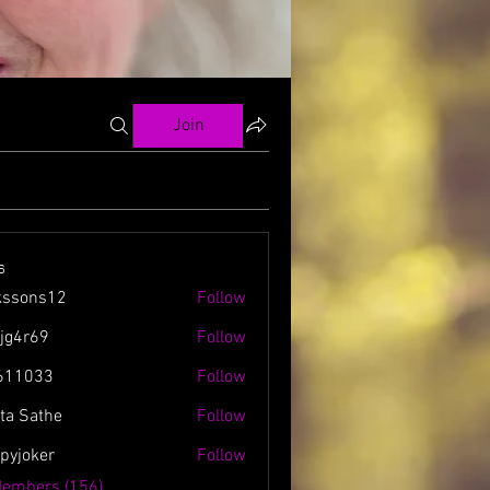
Join
s
kssons12
Follow
ns12
zjg4r69
Follow
69
611033
Follow
3
ta Sathe
Follow
spyjoker
Follow
ker
Members (156)