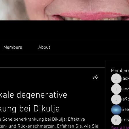
Members
About
Member
jac
jacksso
icv
ale degenerative 
icvzjg4r
js9
js961103
ung bei Dikulja
See
 Scheibenerkrankung bei Dikulja: Effektive 
kri
krispyjo
en- und Rückenschmerzen. Erfahren Sie, wie Sie 
See All 