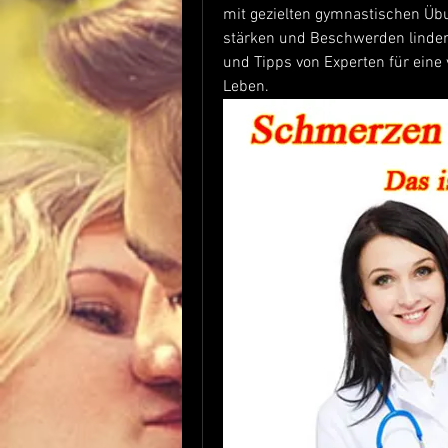
mit gezielten gymnastischen Übu
stärken und Beschwerden linder
und Tipps von Experten für eine
Leben.