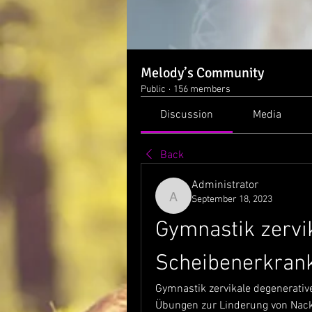
Melody’s Community
Public
·
156 members
Discussion
Media
Back
Administrator
September 18, 2023
Administrator
Gymnastik zervik
Scheibenerkrank
Gymnastik zervikale degenerative
Übungen zur Linderung von Nack