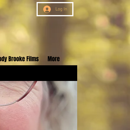
Log In
ody Brooke Films
More