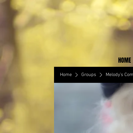
HOME
Home
Groups
Melody’s Co