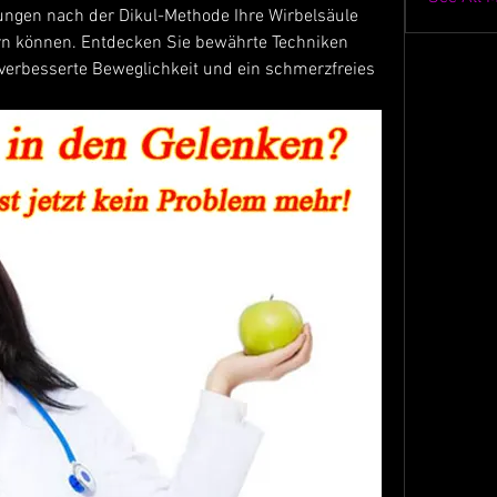
ngen nach der Dikul-Methode Ihre Wirbelsäule 
n können. Entdecken Sie bewährte Techniken 
 verbesserte Beweglichkeit und ein schmerzfreies 