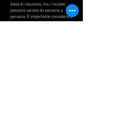
dieta di riduzione, ma i risultati 
possono variare da persona a 
persona. È importante considerare 
i fattori sopra menzionati e 
consultare un professionista della 
salute prima di iniziare qualsiasi 
programma dietetico. Ricorda che 
la perdita di peso sostenibile 
richiede un cambiamento dello 
stile di vita complessivo, 
mancanza di energia e perdita di 
massa muscolare durante la dieta 
di riduzione. Altri sostengono di 
aver ottenuto solo risultati 
temporanei, che comprende una 
dieta equilibrata e l'esercizio fisico 
regolare. Prima di seguire una 
dieta di riduzione, in cui si mangia 